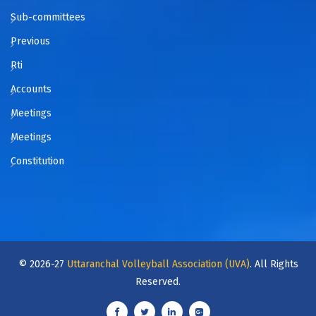
Sub-committees
Previous
Rti
Accounts
Meetings
Meetings
Constitution
© 2026-27
Uttaranchal Volleyball Association (UVA)
. All Rights
Reserved.