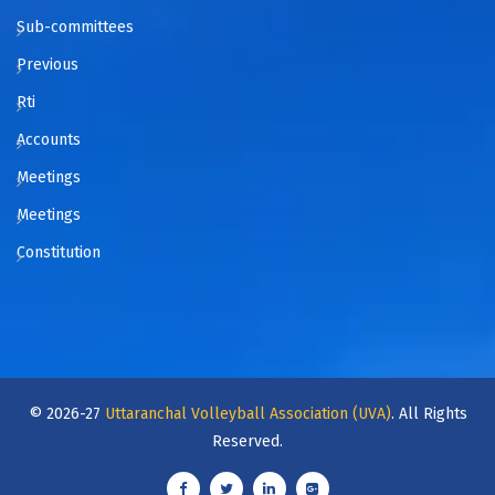
Sub-committees
Previous
Rti
Accounts
Meetings
Meetings
Constitution
© 2026-27
Uttaranchal Volleyball Association (UVA)
. All Rights
Reserved.