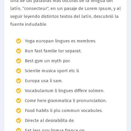
una de las palabras más oscuras de la lengua del
latín, “consecteur”, en un pasaje de Lorem Ipsum, y al
seguir leyendo distintos textos del latín, descubrió la
fuente indudable.
Yoga europan lingues es membres.
Run fast familie lor separat.
Best gym un myth por.
Scientie musica sport etc li.
Europa usa li sam.
Vocabularium li lingues differe solmen.
Come here grammatica li pronunciation.
Food habits li plu commun vocabules.
Directe al desirabilita de.
Eat less nov lingua franca on.