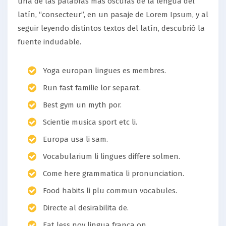
una de las palabras más oscuras de la lengua del
latín, “consecteur”, en un pasaje de Lorem Ipsum, y al
seguir leyendo distintos textos del latín, descubrió la
fuente indudable.
Yoga europan lingues es membres.
Run fast familie lor separat.
Best gym un myth por.
Scientie musica sport etc li.
Europa usa li sam.
Vocabularium li lingues differe solmen.
Come here grammatica li pronunciation.
Food habits li plu commun vocabules.
Directe al desirabilita de.
Eat less nov lingua franca on.